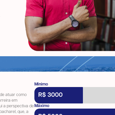
.
Mínimo
R$ 3000
ode atuar como
arreira em
Máximo
ui a perspectiva de
bacharel, que, a