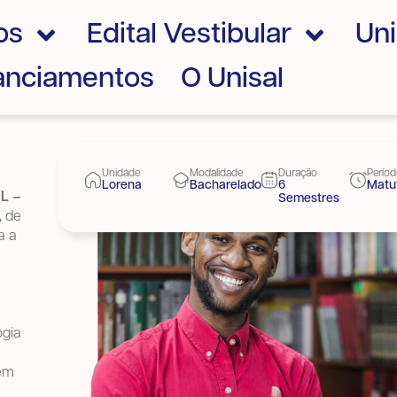
os
Edital Vestibular
Un
nanciamentos
O Unisal
Unidade
Modalidade
Duração
Perío
Lorena
Bacharelado
6
Matu
AL –
Semestres
,
de
a a
ogia
 em