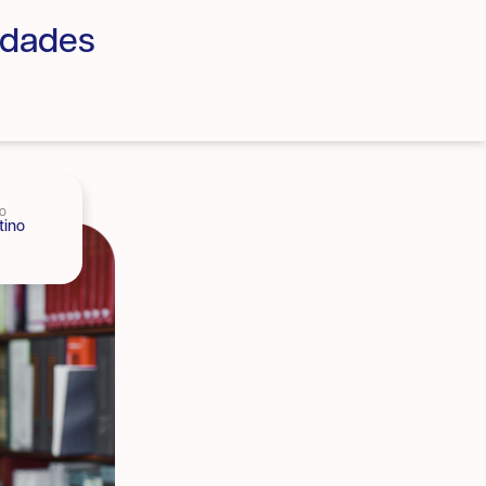
idades
do
tino