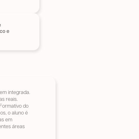
e
ico e
gem integrada.
s reais.
 Formativo do
os, o aluno é
das em
rentes áreas