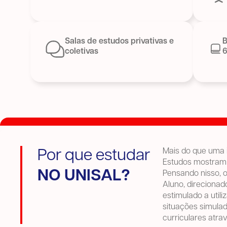
Salas de estudos privativas e
B
coletivas
6
Mais do que uma i
Por que estudar
Estudos mostram 
NO UNISAL?
Pensando nisso, 
Aluno, direcionad
estimulado a util
situações simulad
curriculares atra