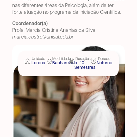
nas diferentes áreas da Psicologia, além de ter
forte atuação no programa de Iniciação Científica.
Coordenador(a)
Profa. Marcia Cristina Ananias da Silva
marcia.castro@unisal.edu.br
Unidade
Modalidade
Duração
Período
Lorena
Bacharelado
10
Noturno
Semestres