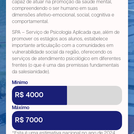
capaz de atuar na promoção da saúde mental,
compreendendo o ser humano em suas
dimensões afetivo-emocional, social, cognitiva e
comportamental.
SPA – Serviço de Psicologia Aplicada que, além de
promover os estágios aos alunos, estabelece
importante articulação com a comunidades em
vulnerabilidade social da região, oferecendo os
serviços de atendimento psicológico em diferentes
frentes (o que é uma das premissas fundamentais
da salesianidade).
Mínimo
R$ 4000
Máximo
R$ 7000
*Esta é uma estimativa nacional no ano de 2024