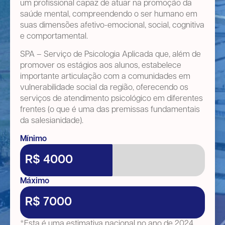
um profissional capaz de atuar na promoção da
saúde mental, compreendendo o ser humano em
suas dimensões afetivo-emocional, social, cognitiva
e comportamental.
SPA – Serviço de Psicologia Aplicada que, além de
promover os estágios aos alunos, estabelece
importante articulação com a comunidades em
vulnerabilidade social da região, oferecendo os
serviços de atendimento psicológico em diferentes
frentes (o que é uma das premissas fundamentais
da salesianidade).
Mínimo
R$ 4000
Máximo
R$ 7000
*Esta é uma estimativa nacional no ano de 2024