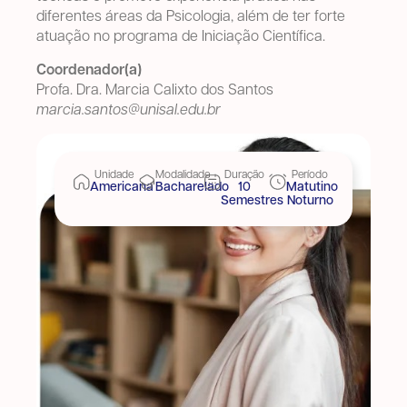
diferentes áreas da Psicologia, além de ter forte
atuação no programa de Iniciação Científica.
Coordenador(a)
Profa. Dra. Marcia Calixto dos Santos
marcia.santos@unisal.edu.br
Unidade
Modalidade
Duração
Período
Americana
Bacharelado
10
Matutino
Semestres
Noturno