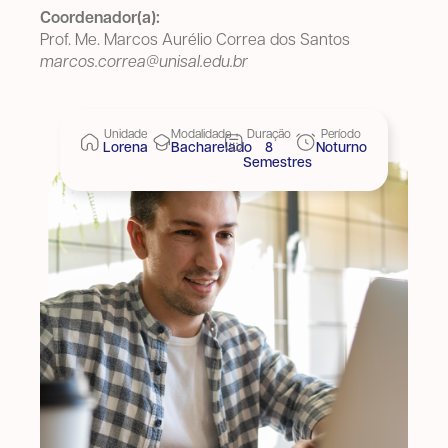
Coordenador(a):
Prof. Me. Marcos Aurélio Correa dos Santos
marcos.correa@unisal.edu.br
Unidade
Modalidade
Duração
Período
Lorena
Bacharelado
8
Noturno
Semestres