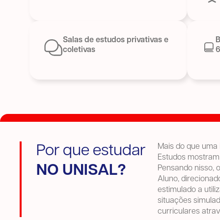
Salas de estudos privativas e
B
coletivas
6
Mais do que uma i
Por que estudar
Estudos mostram 
NO UNISAL?
Pensando nisso, 
Aluno, direcionad
estimulado a util
situações simulad
curriculares atra