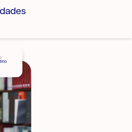
idades
do
tino