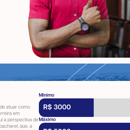
.
Mínimo
R$ 3000
ode atuar como
arreira em
Máximo
ui a perspectiva de
bacharel, que, a