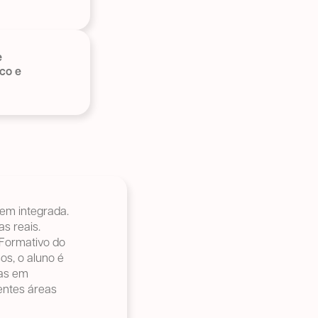
e
ico e
gem integrada.
s reais.
 Formativo do
os, o aluno é
das em
rentes áreas