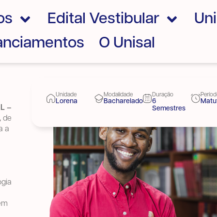
os
Edital Vestibular
Un
nanciamentos
O Unisal
Unidade
Modalidade
Duração
Perío
Lorena
Bacharelado
6
Matu
AL –
Semestres
,
de
a a
ogia
 em